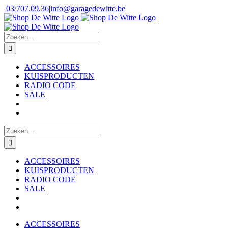
Skip
Facebook
WhatsApp
03/707.09.36
|
info@garagedewitte.be
to
content
Zoeken
naar:
ACCESSOIRES
KUISPRODUCTEN
RADIO CODE
SALE
Zoeken
naar:
ACCESSOIRES
KUISPRODUCTEN
RADIO CODE
SALE
ACCESSOIRES