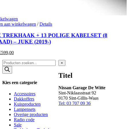
nkelwagen
n aan winkelwagen
/
Details
 TREKHAAK + 13 POLIGE KABELSET (8
AD) – JUKE (2019-)
Oorspronkelijke
Huidige
€
599,00
prijs
prijs
Products
was:
is:
Close
×
search
product
€645,00.
€599,00.
quick
Titel
view
Kies een categorie
Nissan Garage De Witte
Sint-Niklaasstraat 92
Accessoires
9170 Sint-Gillis-Waas
Dakkoffers
Tel: 03 707 09 36
Kuisproducten
Lampensets
Overige producten
Radio code
Sale